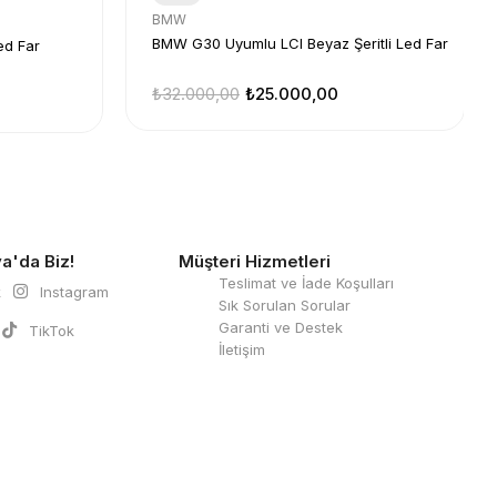
BMW
BMW G30 Uyumlu LCI Beyaz Şeritli Led Far
ed Far
₺32.000,00
₺25.000,00
a'da Biz!
Müşteri Hizmetleri
Teslimat ve İade Koşulları
k
Instagram
Sık Sorulan Sorular
Garanti ve Destek
TikTok
İletişim