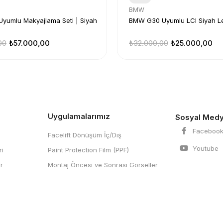
BMW
yumlu Makyajlama Seti | Siyah
BMW G30 Uyumlu LCI Siyah L
00
₺57.000,00
₺32.000,00
₺25.000,00
Uygulamalarımız
Sosyal Medy
Faceboo
Facelift Dönüşüm İç/Dış
Youtube
i
Paint Protection Film (PPF)
r
Montaj Öncesi ve Sonrası Görseller