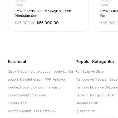
BMW
BMW
Bmw 5 Serisi G30 Makyajlı M Tech
Bmw G30 U
Dönüşüm Seti
Far
₺65.000,00
₺55.000,00
₺65.000,
Kurumsal
Popüler Kategoriler
Çırak Dizayn; oto aksesuar, body kit, far
Far, Stop ve Sisler
setleri, hayalet ekran, PPF, Antalya
Tampon ve Tampon Setler
merkezli özel otomotiv markasıdır.
Tampon Ekleri ve Difizörle
crakdizayn@gmail.com
Facelift Dönüşüm Setleri
Hakkımızda
Hayalet Ekran
WhatsApp'tan Hızlı Destek Al
İç Aksesuar