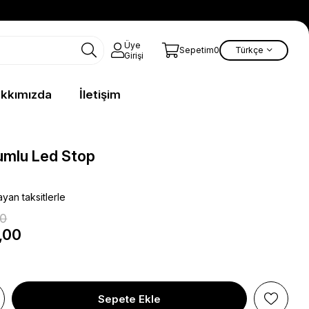
Üye
Türkçe
Sepetim
0
Girişi
kkımızda
İletişim
mlu Led Stop
yan taksitlerle
00
,00