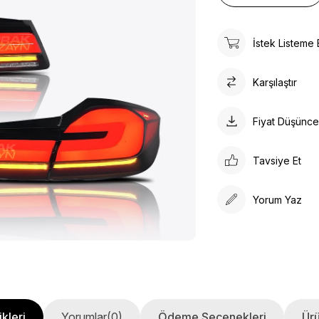
İstek Listeme 
Karşılaştır
Fiyat Düşünc
Tavsiye Et
Yorum Yaz
kleri
Yorumlar
(0)
Ödeme Seçenekleri
Ürü