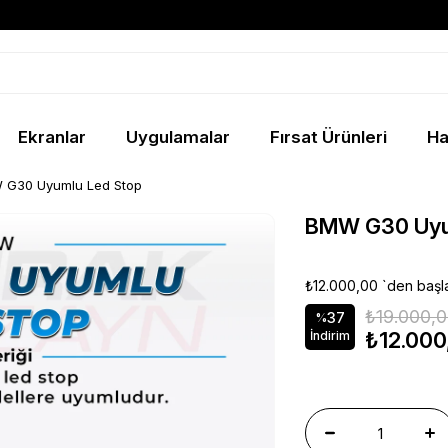
Ekranlar
Uygulamalar
Fırsat Ürünleri
Ha
 G30 Uyumlu Led Stop
BMW G30 Uyu
₺12.000,00
`den başla
₺19.000,
37
%
₺12.000
İndirim