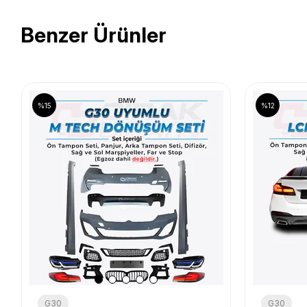
Benzer Ürünler
%15
%12
G30
G30