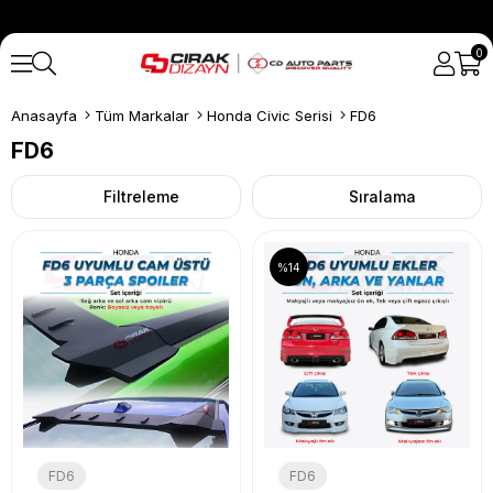
0
Anasayfa
Tüm Markalar
Honda Civic Serisi
FD6
FD6
Filtreleme
Sıralama
%14
FD6
FD6