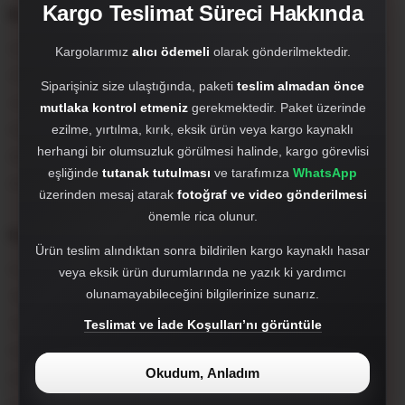
Kargo Teslimat Süreci Hakkında
Kurumsal
Çırak Dizayn; oto aksesuar, body kit, far setleri, hayalet ekran, PPF,
Kargolarımız
alıcı ödemeli
olarak gönderilmektedir.
Antalya merkezli özel otomotiv markasıdır.
Siparişiniz size ulaştığında, paketi
teslim almadan önce
crakdizayn@gmail.com
mutlaka kontrol etmeniz
gerekmektedir. Paket üzerinde
Hakkımızda
ezilme, yırtılma, kırık, eksik ürün veya kargo kaynaklı
herhangi bir olumsuzluk görülmesi halinde, kargo görevlisi
WhatsApp'tan Hızlı Destek Al
eşliğinde
tutanak tutulması
ve tarafımıza
WhatsApp
905527980412
üzerinden mesaj atarak
fotoğraf ve video gönderilmesi
önemle rica olunur.
Popüler Kategoriler
Ürün teslim alındıktan sonra bildirilen kargo kaynaklı hasar
Far, Stop ve Sisler
veya eksik ürün durumlarında ne yazık ki yardımcı
olunamayabileceğini bilgilerinize sunarız.
Tampon ve Tampon Setleri
Tampon Ekleri ve Difizörler
Teslimat ve İade Koşulları’nı görüntüle
Facelift Dönüşüm Setleri
Okudum, Anladım
Hayalet Ekran