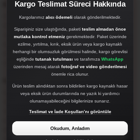
Kargo Teslimat Süreci Hakkında
Kurumsal
Çırak Dizayn; oto aksesuar, body kit, far setleri, hayalet ekran, PPF,
Kargolarımız
alıcı ödemeli
olarak gönderilmektedir.
Antalya merkezli özel otomotiv markasıdır.
Siparişiniz size ulaştığında, paketi
teslim almadan önce
crakdizayn@gmail.com
mutlaka kontrol etmeniz
gerekmektedir. Paket üzerinde
Hakkımızda
ezilme, yırtılma, kırık, eksik ürün veya kargo kaynaklı
herhangi bir olumsuzluk görülmesi halinde, kargo görevlisi
WhatsApp'tan Hızlı Destek Al
eşliğinde
tutanak tutulması
ve tarafımıza
WhatsApp
905527980412
üzerinden mesaj atarak
fotoğraf ve video gönderilmesi
önemle rica olunur.
Popüler Kategoriler
Ürün teslim alındıktan sonra bildirilen kargo kaynaklı hasar
Far, Stop ve Sisler
veya eksik ürün durumlarında ne yazık ki yardımcı
olunamayabileceğini bilgilerinize sunarız.
Tampon ve Tampon Setleri
Tampon Ekleri ve Difizörler
Teslimat ve İade Koşulları’nı görüntüle
Facelift Dönüşüm Setleri
Okudum, Anladım
Hayalet Ekran
İç Aksesuar