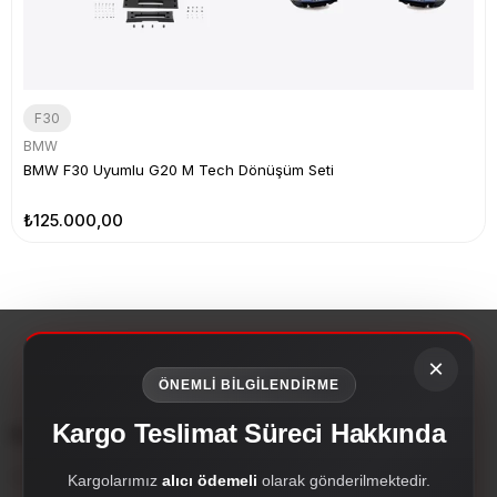
F30
BMW
BMW F30 Uyumlu G20 M Tech Dönüşüm Seti
₺125.000,00
×
ÖNEMLİ BİLGİLENDİRME
Kargo Teslimat Süreci Hakkında
Kurumsal
Çırak Dizayn; oto aksesuar, body kit, far setleri, hayalet ekran, PPF,
Kargolarımız
alıcı ödemeli
olarak gönderilmektedir.