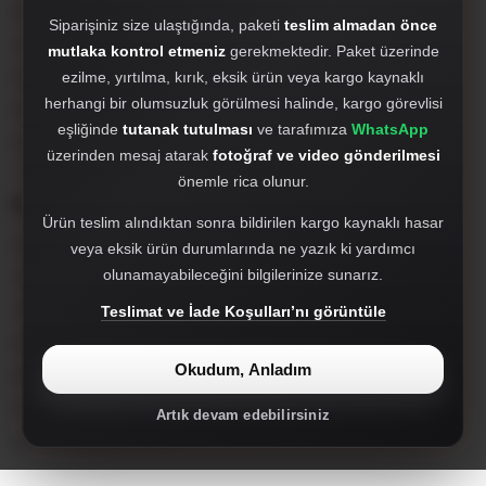
Antalya merkezli özel otomotiv markasıdır.
Siparişiniz size ulaştığında, paketi
teslim almadan önce
crakdizayn@gmail.com
mutlaka kontrol etmeniz
gerekmektedir. Paket üzerinde
Hakkımızda
ezilme, yırtılma, kırık, eksik ürün veya kargo kaynaklı
herhangi bir olumsuzluk görülmesi halinde, kargo görevlisi
WhatsApp'tan Hızlı Destek Al
eşliğinde
tutanak tutulması
ve tarafımıza
WhatsApp
905527980412
üzerinden mesaj atarak
fotoğraf ve video gönderilmesi
önemle rica olunur.
Popüler Kategoriler
Ürün teslim alındıktan sonra bildirilen kargo kaynaklı hasar
Far, Stop ve Sisler
veya eksik ürün durumlarında ne yazık ki yardımcı
olunamayabileceğini bilgilerinize sunarız.
Tampon ve Tampon Setleri
Tampon Ekleri ve Difizörler
Teslimat ve İade Koşulları’nı görüntüle
Facelift Dönüşüm Setleri
Okudum, Anladım
Hayalet Ekran
İç Aksesuar
Artık devam edebilirsiniz
Spoiler, Marşpiyel, Panjur