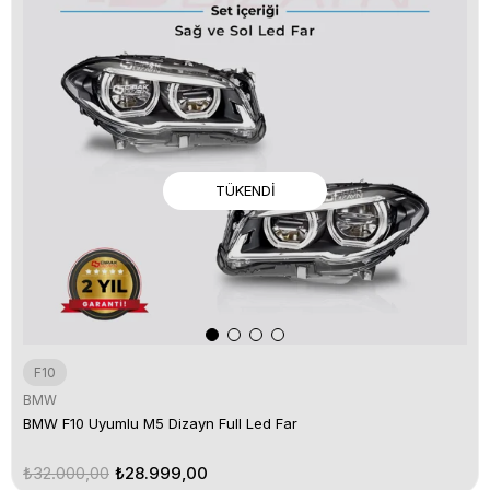
TÜKENDI
F10
BMW
BMW F10 Uyumlu M5 Dizayn Full Led Far
₺32.000,00
₺28.999,00