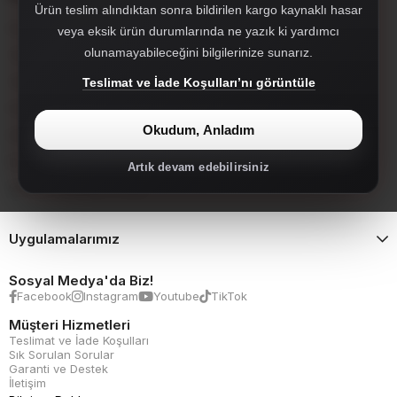
Ürün teslim alındıktan sonra bildirilen kargo kaynaklı hasar
Far, Stop ve Sisler
veya eksik ürün durumlarında ne yazık ki yardımcı
olunamayabileceğini bilgilerinize sunarız.
Tampon ve Tampon Setleri
Tampon Ekleri ve Difizörler
Teslimat ve İade Koşulları’nı görüntüle
Facelift Dönüşüm Setleri
Okudum, Anladım
Hayalet Ekran
İç Aksesuar
Artık devam edebilirsiniz
Spoiler, Marşpiyel, Panjur
Uygulamalarımız
Sosyal Medya'da Biz!
Facebook
Instagram
Youtube
TikTok
Müşteri Hizmetleri
Teslimat ve İade Koşulları
Sık Sorulan Sorular
Garanti ve Destek
İletişim