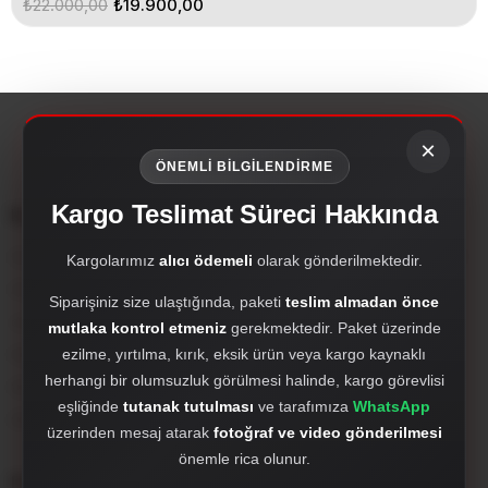
₺22.000,00
₺19.900,00
×
ÖNEMLİ BİLGİLENDİRME
Kargo Teslimat Süreci Hakkında
Kurumsal
Çırak Dizayn; oto aksesuar, body kit, far setleri, hayalet ekran, PPF,
Kargolarımız
alıcı ödemeli
olarak gönderilmektedir.
Antalya merkezli özel otomotiv markasıdır.
Siparişiniz size ulaştığında, paketi
teslim almadan önce
crakdizayn@gmail.com
mutlaka kontrol etmeniz
gerekmektedir. Paket üzerinde
Hakkımızda
ezilme, yırtılma, kırık, eksik ürün veya kargo kaynaklı
herhangi bir olumsuzluk görülmesi halinde, kargo görevlisi
WhatsApp'tan Hızlı Destek Al
eşliğinde
tutanak tutulması
ve tarafımıza
WhatsApp
905527980412
üzerinden mesaj atarak
fotoğraf ve video gönderilmesi
önemle rica olunur.
Popüler Kategoriler