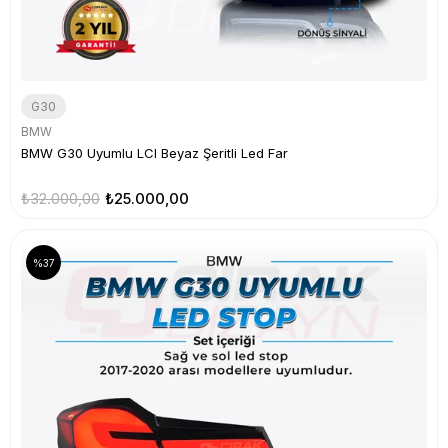
G30
BMW
BMW G30 Uyumlu LCI Beyaz Şeritli Led Far
₺32.000,00
₺25.000,00
%37