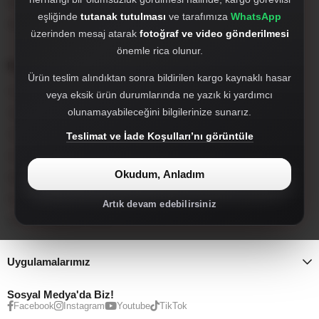
WhatsApp'tan Hızlı Destek Al
eşliğinde
tutanak tutulması
ve tarafımıza
WhatsApp
905527980412
üzerinden mesaj atarak
fotoğraf ve video gönderilmesi
önemle rica olunur.
Popüler Kategoriler
Ürün teslim alındıktan sonra bildirilen kargo kaynaklı hasar
Far, Stop ve Sisler
veya eksik ürün durumlarında ne yazık ki yardımcı
olunamayabileceğini bilgilerinize sunarız.
Tampon ve Tampon Setleri
Tampon Ekleri ve Difizörler
Teslimat ve İade Koşulları’nı görüntüle
Facelift Dönüşüm Setleri
Okudum, Anladım
Hayalet Ekran
İç Aksesuar
Artık devam edebilirsiniz
Spoiler, Marşpiyel, Panjur
Uygulamalarımız
Sosyal Medya'da Biz!
Facebook
Instagram
Youtube
TikTok