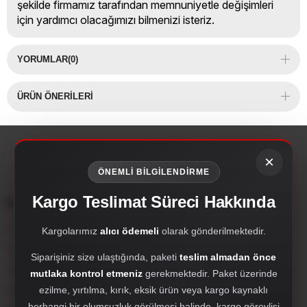
şekilde firmamız tarafından memnuniyetle değişimleri
için yardımcı olacağımızı bilmenizi isteriz.
YORUMLAR
(0)
ÜRÜN ÖNERILERI
×
ÖNEMLİ BİLGİLENDİRME
Kargo Teslimat Süreci Hakkında
Kurumsal
Çırak Dizayn; oto aksesuar, body kit, far setleri, hayalet ekran, PPF,
Kargolarımız
alıcı ödemeli
olarak gönderilmektedir.
Antalya merkezli özel otomotiv markasıdır.
Siparişiniz size ulaştığında, paketi
teslim almadan önce
crakdizayn@gmail.com
mutlaka kontrol etmeniz
gerekmektedir. Paket üzerinde
Hakkımızda
ezilme, yırtılma, kırık, eksik ürün veya kargo kaynaklı
herhangi bir olumsuzluk görülmesi halinde, kargo görevlisi